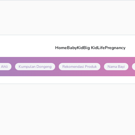
Home
Baby
Kid
Big Kid
Life
Pregnancy
 Ahli
Kumpulan Dongeng
Rekomendasi Produk
Nama Bayi