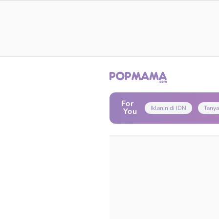
For
Iklanin di IDN
Tanya
You