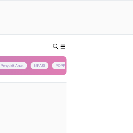
Penyakit Anak
MPASI
POPPAPA