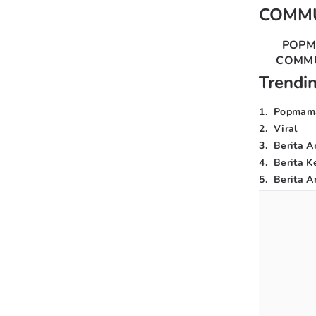
COMM
POP
COMM
Trendi
1
.
Popmam
2
.
Viral
3
.
Berita A
4
.
Berita K
5
.
Berita Ar