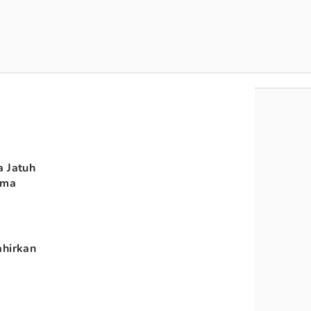
a Jatuh
ama
ahirkan