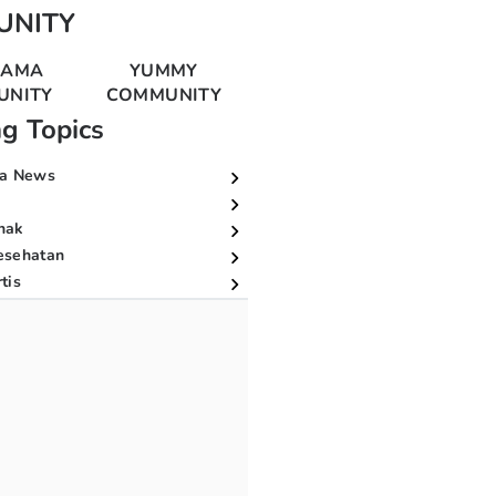
UNITY
MAMA
YUMMY
UNITY
COMMUNITY
ng Topics
a News
nak
esehatan
tis