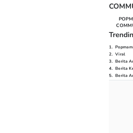
COMM
POP
COMM
Trendi
1
.
Popmam
2
.
Viral
3
.
Berita A
4
.
Berita K
5
.
Berita Ar