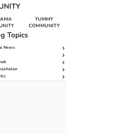
UNITY
MAMA
YUMMY
UNITY
COMMUNITY
ng Topics
a News
nak
esehatan
tis