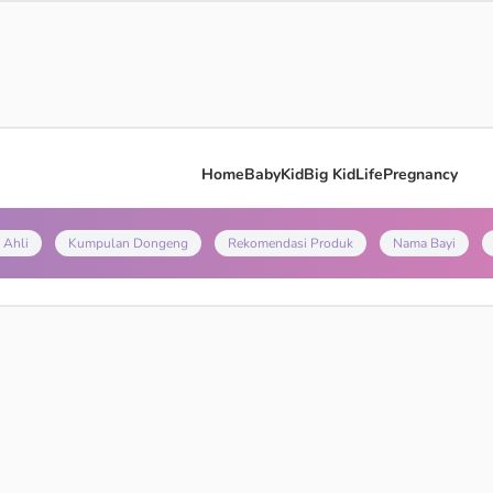
Home
Baby
Kid
Big Kid
Life
Pregnancy
 Ahli
Kumpulan Dongeng
Rekomendasi Produk
Nama Bayi