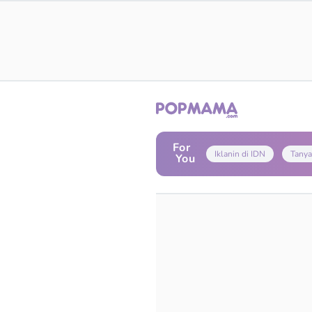
For
Iklanin di IDN
Tanya
You