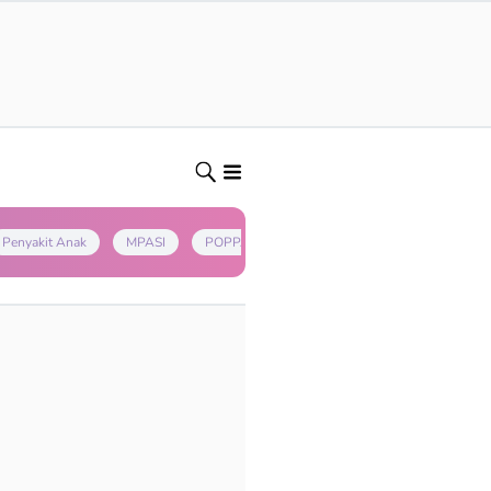
Penyakit Anak
MPASI
POPPAPA