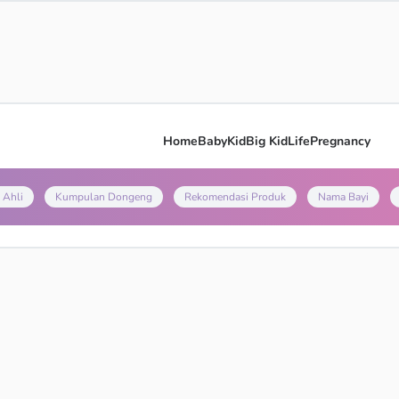
Home
Baby
Kid
Big Kid
Life
Pregnancy
 Ahli
Kumpulan Dongeng
Rekomendasi Produk
Nama Bayi