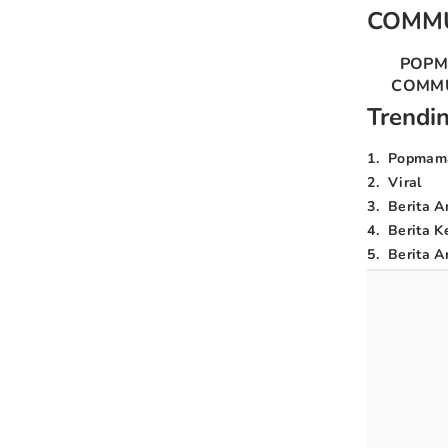
COMM
POP
COMM
Trendi
1
.
Popmam
2
.
Viral
3
.
Berita A
4
.
Berita K
5
.
Berita Ar