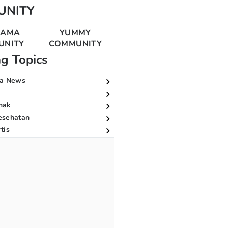
UNITY
MAMA
YUMMY
UNITY
COMMUNITY
ng Topics
a News
nak
esehatan
tis