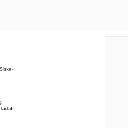
Siska-
&
g
 Lidah