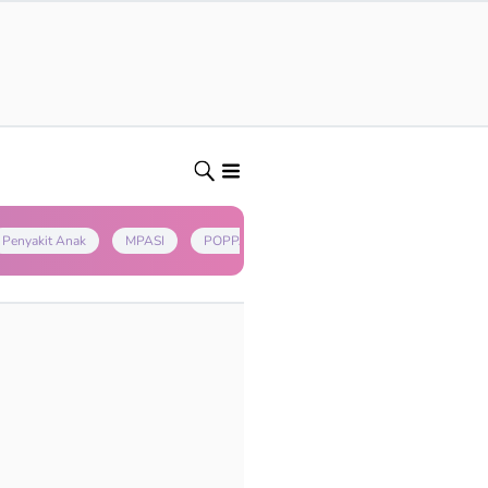
Penyakit Anak
MPASI
POPPAPA