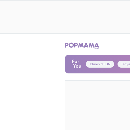
For
Iklanin di IDN
Tanya
You