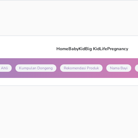
Home
Baby
Kid
Big Kid
Life
Pregnancy
 Ahli
Kumpulan Dongeng
Rekomendasi Produk
Nama Bayi