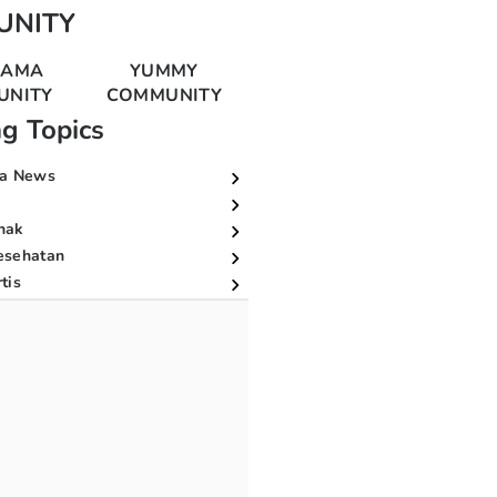
UNITY
MAMA
YUMMY
UNITY
COMMUNITY
ng Topics
a News
nak
esehatan
tis