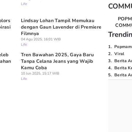
Life
COMM
POP
olors
Lindsay Lohan Tampil Memukau
COMM
irasi
dengan Gaun Lavender di Premiere
Trendi
Filmnya
04 Agu 2025, 16:01 WIB
Life
1
.
Popmam
2
.
Viral
eleb
Tren Bawahan 2025, Gaya Baru
kahan
Tanpa Celana Jeans yang Wajib
3
.
Berita A
Kamu Coba
4
.
Berita K
10 Jun 2025, 15:17 WIB
5
.
Berita Ar
Life