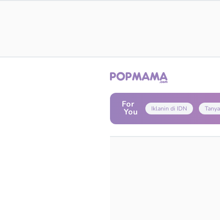
For
Iklanin di IDN
Tanya
You