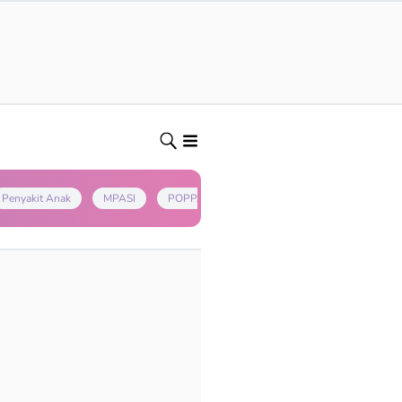
Penyakit Anak
MPASI
POPPAPA