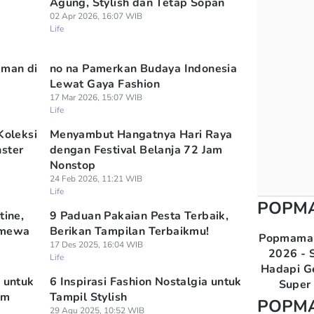
Agung, Stylish dan Tetap Sopan
02 Apr 2026, 16:07 WIB
Life
aman di
no na Pamerkan Budaya Indonesia
Lewat Gaya Fashion
17 Mar 2026, 15:07 WIB
Life
Koleksi
Menyambut Hangatnya Hari Raya
nster
dengan Festival Belanja 72 Jam
Nonstop
24 Feb 2026, 11:21 WIB
Life
POPM
tine,
9 Paduan Pakaian Pesta Terbaik,
imewa
Berikan Tampilan Terbaikmu!
Popmama 
17 Des 2025, 16:04 WIB
2026 - S
Life
Hadapi G
a untuk
6 Inspirasi Fashion Nostalgia untuk
Super 
im
Tampil Stylish
POPM
29 Agu 2025, 10:52 WIB