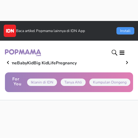
Baca artikel
Popmama
lainnya di IDN App
Install
Home
Baby
Kid
Big Kid
Life
Pregnancy
For
Iklanin di IDN
Tanya Ahli
Kumpulan Dongeng
You