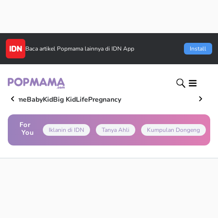
Baca artikel
Popmama
lainnya di IDN App
Install
Home
Baby
Kid
Big Kid
Life
Pregnancy
For
Iklanin di IDN
Tanya Ahli
Kumpulan Dongeng
You