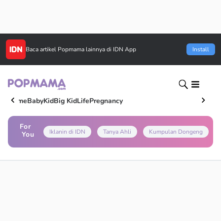
Baca artikel
Popmama
lainnya di IDN App
Install
Home
Baby
Kid
Big Kid
Life
Pregnancy
For
Iklanin di IDN
Tanya Ahli
Kumpulan Dongeng
You