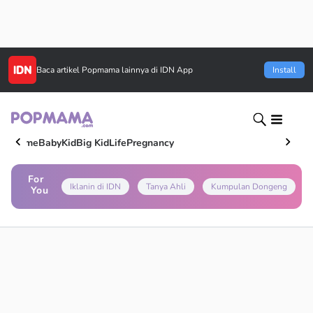
Baca artikel
Popmama
lainnya di IDN App
Install
Home
Baby
Kid
Big Kid
Life
Pregnancy
For
Iklanin di IDN
Tanya Ahli
Kumpulan Dongeng
You