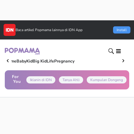
Baca artikel
Popmama
lainnya di IDN App
Install
Home
Baby
Kid
Big Kid
Life
Pregnancy
For
Iklanin di IDN
Tanya Ahli
Kumpulan Dongeng
You