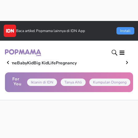
Baca artikel
Popmama
lainnya di IDN App
Install
Home
Baby
Kid
Big Kid
Life
Pregnancy
For
Iklanin di IDN
Tanya Ahli
Kumpulan Dongeng
You