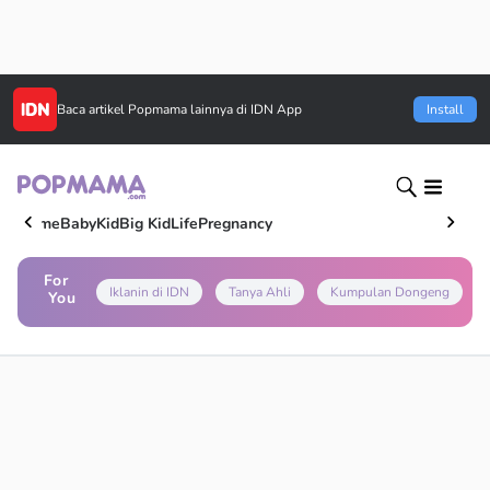
Baca artikel
Popmama
lainnya di IDN App
Install
Home
Baby
Kid
Big Kid
Life
Pregnancy
For
Iklanin di IDN
Tanya Ahli
Kumpulan Dongeng
You