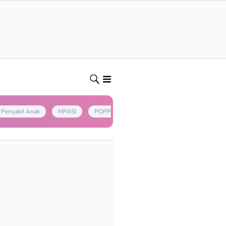
Penyakit Anak
MPASI
POPPAPA