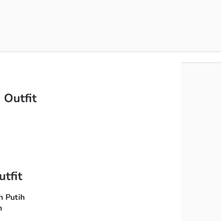
 Outfit
utfit
h Putih
n