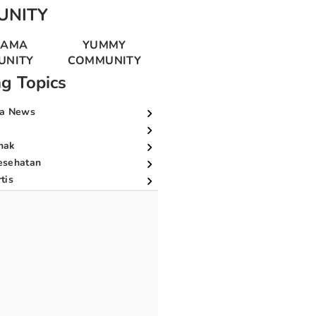
UNITY
MAMA
YUMMY
UNITY
COMMUNITY
ng Topics
a News
nak
esehatan
tis