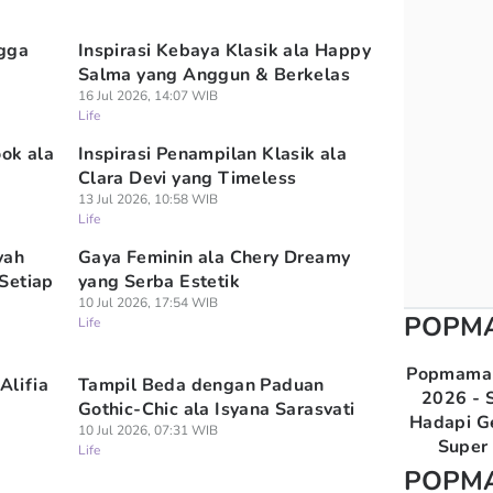
ngga
Inspirasi Kebaya Klasik ala Happy
Salma yang Anggun & Berkelas
16 Jul 2026, 14:07 WIB
Life
ook ala
Inspirasi Penampilan Klasik ala
Clara Devi yang Timeless
13 Jul 2026, 10:58 WIB
Life
yah
Gaya Feminin ala Chery Dreamy
Setiap
yang Serba Estetik
10 Jul 2026, 17:54 WIB
POPM
Life
Popmama 
Alifia
Tampil Beda dengan Paduan
2026 - S
Gothic-Chic ala Isyana Sarasvati
Hadapi G
10 Jul 2026, 07:31 WIB
Super 
Life
POPM