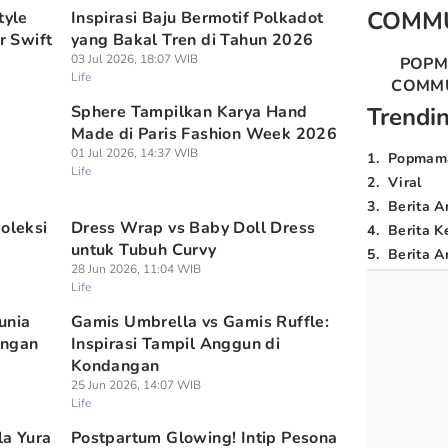
COMM
tyle
Inspirasi Baju Bermotif Polkadot
r Swift
yang Bakal Tren di Tahun 2026
03 Jul 2026, 18:07 WIB
POP
Life
COMM
Sphere Tampilkan Karya Hand
Trendi
Made di Paris Fashion Week 2026
01 Jul 2026, 14:37 WIB
1
.
Popmam
Life
2
.
Viral
3
.
Berita A
oleksi
Dress Wrap vs Baby Doll Dress
4
.
Berita K
untuk Tubuh Curvy
5
.
Berita Ar
28 Jun 2026, 11:04 WIB
Life
unia
Gamis Umbrella vs Gamis Ruffle:
angan
Inspirasi Tampil Anggun di
Kondangan
25 Jun 2026, 14:07 WIB
Life
la Yura
Postpartum Glowing! Intip Pesona