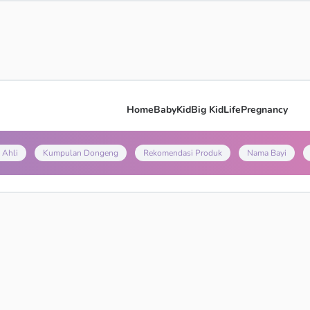
Home
Baby
Kid
Big Kid
Life
Pregnancy
 Ahli
Kumpulan Dongeng
Rekomendasi Produk
Nama Bayi