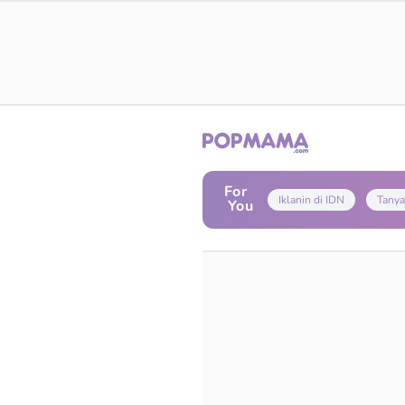
For
Iklanin di IDN
Tanya
You