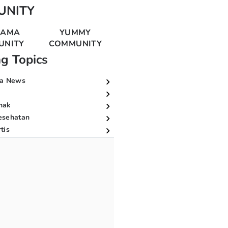
UNITY
MAMA
YUMMY
UNITY
COMMUNITY
ng Topics
a News
nak
esehatan
tis