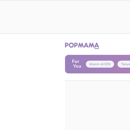
For
Iklanin di IDN
Tanya
You