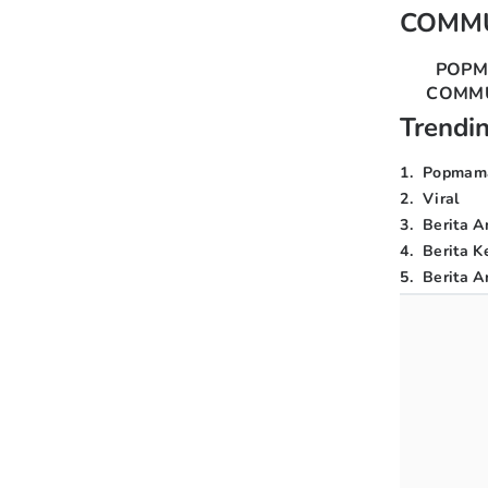
COMM
POP
COMM
Trendi
1
.
Popmam
2
.
Viral
3
.
Berita A
4
.
Berita K
5
.
Berita Ar