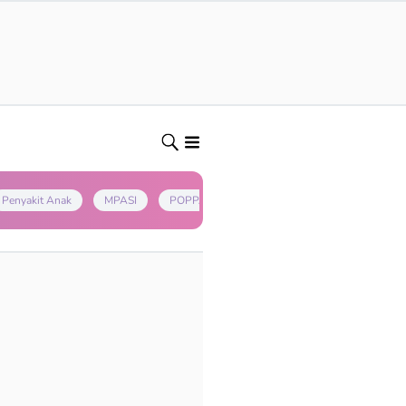
Penyakit Anak
MPASI
POPPAPA