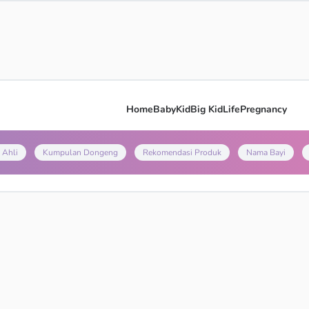
Home
Baby
Kid
Big Kid
Life
Pregnancy
 Ahli
Kumpulan Dongeng
Rekomendasi Produk
Nama Bayi