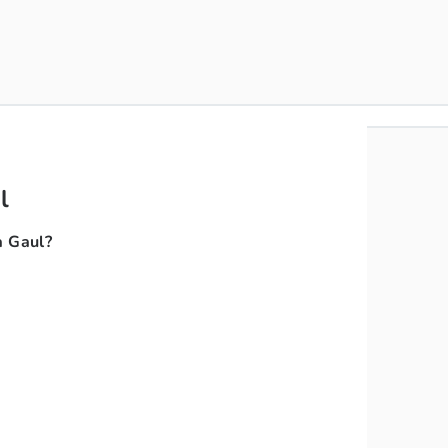
l
a Gaul?