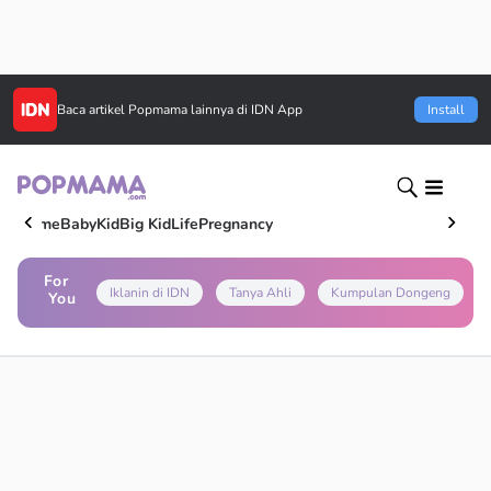
Baca artikel
Popmama
lainnya di IDN App
Install
Home
Baby
Kid
Big Kid
Life
Pregnancy
For
Iklanin di IDN
Tanya Ahli
Kumpulan Dongeng
You