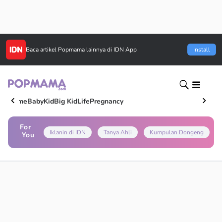
Baca artikel
Popmama
lainnya di IDN App
Install
Home
Baby
Kid
Big Kid
Life
Pregnancy
For
Iklanin di IDN
Tanya Ahli
Kumpulan Dongeng
You