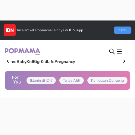
Baca artikel
Popmama
lainnya di IDN App
Install
Home
Baby
Kid
Big Kid
Life
Pregnancy
For
Iklanin di IDN
Tanya Ahli
Kumpulan Dongeng
You