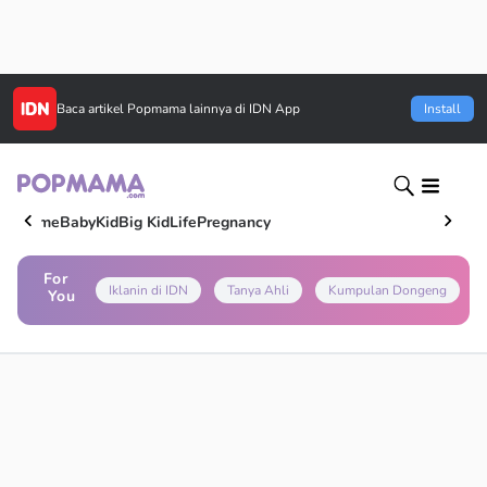
Baca artikel
Popmama
lainnya di IDN App
Install
Home
Baby
Kid
Big Kid
Life
Pregnancy
For
Iklanin di IDN
Tanya Ahli
Kumpulan Dongeng
You