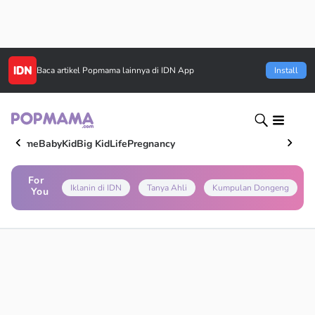
Baca artikel
Popmama
lainnya di IDN App
Install
Home
Baby
Kid
Big Kid
Life
Pregnancy
For
Iklanin di IDN
Tanya Ahli
Kumpulan Dongeng
You