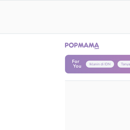
For
Iklanin di IDN
Tanya
You