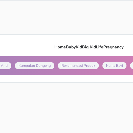
Home
Baby
Kid
Big Kid
Life
Pregnancy
 Ahli
Kumpulan Dongeng
Rekomendasi Produk
Nama Bayi