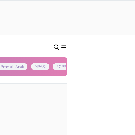
Penyakit Anak
MPASI
POPPAPA