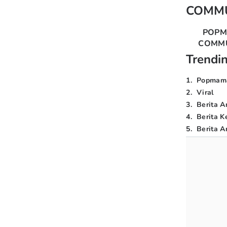
COMM
POP
COMM
Trendi
1
.
Popmam
2
.
Viral
3
.
Berita A
4
.
Berita K
5
.
Berita Ar