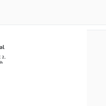
al
 2,
ih