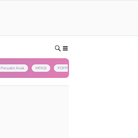
Penyakit Anak
MPASI
POPPAPA