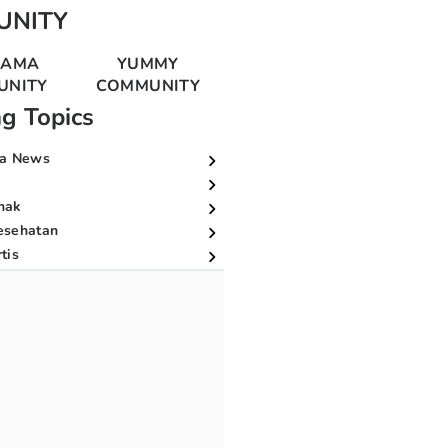
UNITY
MAMA
YUMMY
UNITY
COMMUNITY
ng Topics
a News
nak
esehatan
tis