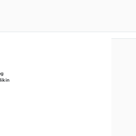
ng
ikin