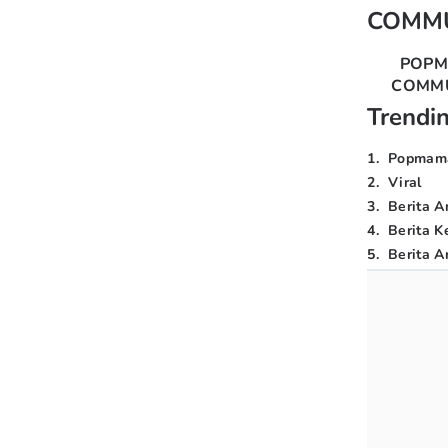
COMM
POP
COMM
Trendi
1
.
Popmam
2
.
Viral
3
.
Berita A
4
.
Berita K
5
.
Berita Ar