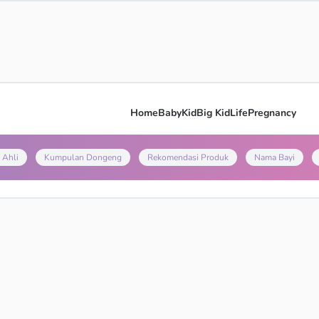
Home
Baby
Kid
Big Kid
Life
Pregnancy
 Ahli
Kumpulan Dongeng
Rekomendasi Produk
Nama Bayi