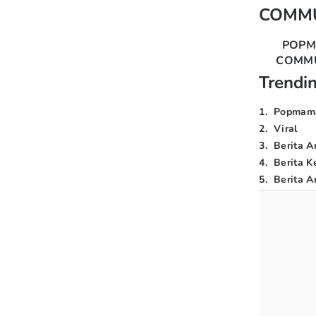
COMM
POP
COMM
Trendi
1
.
Popmam
2
.
Viral
3
.
Berita A
4
.
Berita K
5
.
Berita Ar