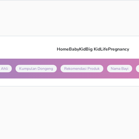
Home
Baby
Kid
Big Kid
Life
Pregnancy
 Ahli
Kumpulan Dongeng
Rekomendasi Produk
Nama Bayi