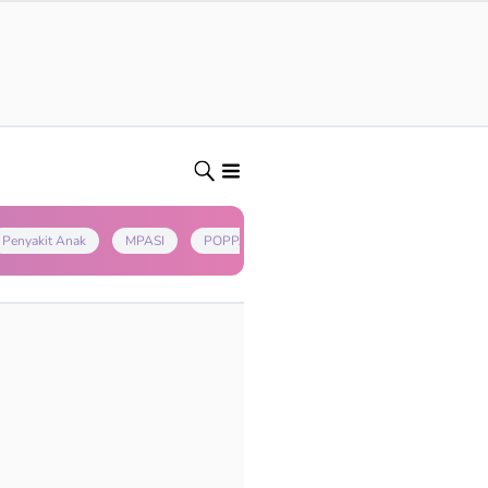
Penyakit Anak
MPASI
POPPAPA