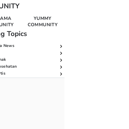
UNITY
MAMA
YUMMY
UNITY
COMMUNITY
ng Topics
a News
nak
esehatan
tis