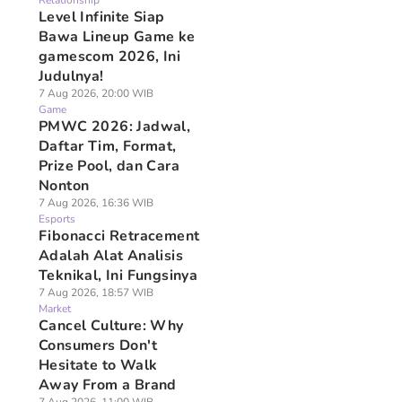
Relationship
Level Infinite Siap
Bawa Lineup Game ke
gamescom 2026, Ini
Judulnya!
7 Aug 2026, 20:00 WIB
Game
PMWC 2026: Jadwal,
Daftar Tim, Format,
Prize Pool, dan Cara
Nonton
7 Aug 2026, 16:36 WIB
Esports
Fibonacci Retracement
Adalah Alat Analisis
Teknikal, Ini Fungsinya
7 Aug 2026, 18:57 WIB
Market
Cancel Culture: Why
Consumers Don't
Hesitate to Walk
Away From a Brand