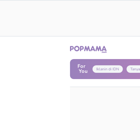
For
Iklanin di IDN
Tanya
You