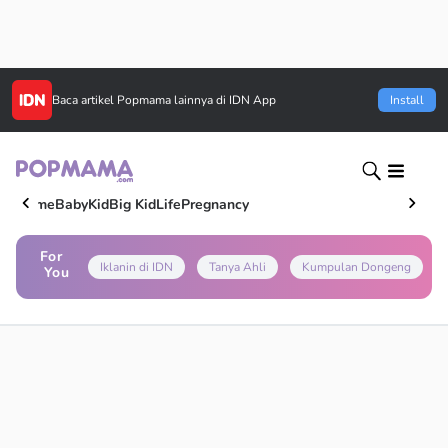
Baca artikel
Popmama
lainnya di IDN App
Install
Home
Baby
Kid
Big Kid
Life
Pregnancy
For
Iklanin di IDN
Tanya Ahli
Kumpulan Dongeng
You