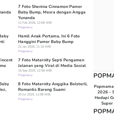
7 Foto Shenina Cinnamon Pamer
nanda
Baby Bump, Mesra dengan Angga
Yunanda
11 Feb 2026, 12:06 WIB
Pregnancy
 Baby
Hamil Anak Pertama, Ini 6 Foto
ti
Hanggini Pamer Baby Bump
21 Jan 2026, 11:16 WIB
Pregnancy
Vincent
7 Foto Maternity Septi Pengamen
ama
Jalanan yang Viral di Media Sosial
16 Sep 2025, 12:58 WIB
POPM
Pregnancy
 Baby
8 Foto Maternity Anggika Bolsterli,
Popmama 
ez,
Romantis Bareng Suami
2026 - S
25 Jul 2025, 11:08 WIB
Hadapi G
Pregnancy
Super 
POPM