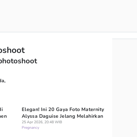
oshoot
 photoshoot
da,
di
Elegan! Ini 20 Gaya Foto Maternity
men
Alyssa Daguise Jelang Melahirkan
25 Apr 2026, 20:48 WIB
Pregnancy