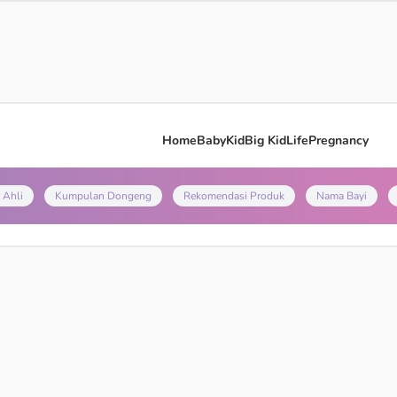
Home
Baby
Kid
Big Kid
Life
Pregnancy
 Ahli
Kumpulan Dongeng
Rekomendasi Produk
Nama Bayi