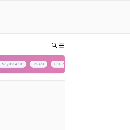
Penyakit Anak
MPASI
POPPAPA