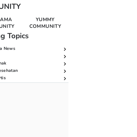
UNITY
MAMA
YUMMY
UNITY
COMMUNITY
ng Topics
a News
nak
esehatan
tis