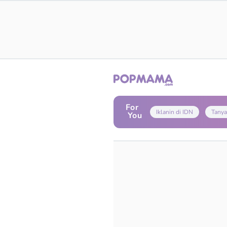
For
Iklanin di IDN
Tanya
You