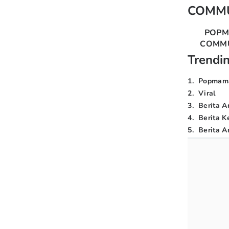
COMM
POP
COMM
Trendi
1
.
Popmam
2
.
Viral
3
.
Berita A
4
.
Berita K
5
.
Berita Ar