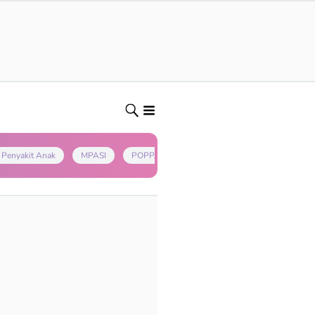
Penyakit Anak
MPASI
POPPAPA