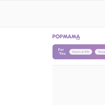
For
Iklanin di IDN
Tanya
You