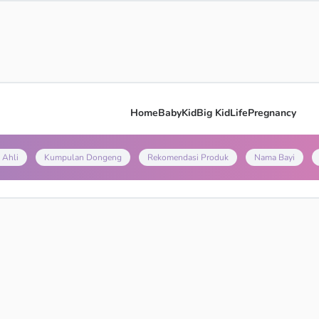
Home
Baby
Kid
Big Kid
Life
Pregnancy
 Ahli
Kumpulan Dongeng
Rekomendasi Produk
Nama Bayi