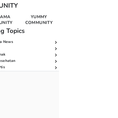
UNITY
MAMA
YUMMY
UNITY
COMMUNITY
ng Topics
a News
nak
esehatan
tis