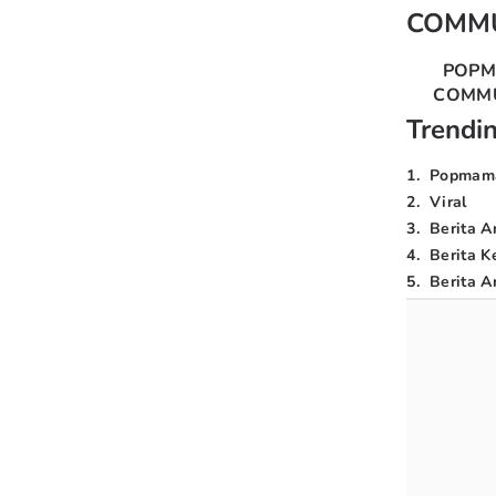
COMM
POP
COMM
Trendi
1
.
Popmam
2
.
Viral
3
.
Berita A
4
.
Berita K
5
.
Berita Ar