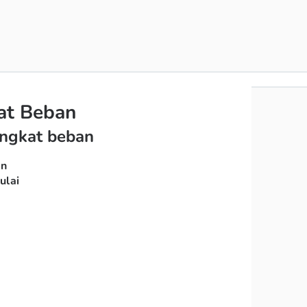
at Beban
angkat beban
an
ulai