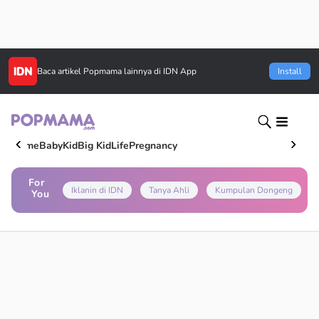
Baca artikel
Popmama
lainnya di IDN App
Install
Home
Baby
Kid
Big Kid
Life
Pregnancy
For
Iklanin di IDN
Tanya Ahli
Kumpulan Dongeng
You