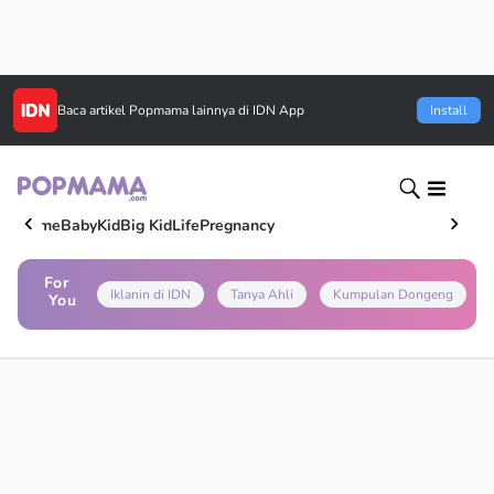
Baca artikel
Popmama
lainnya di IDN App
Install
Home
Baby
Kid
Big Kid
Life
Pregnancy
For
Iklanin di IDN
Tanya Ahli
Kumpulan Dongeng
You