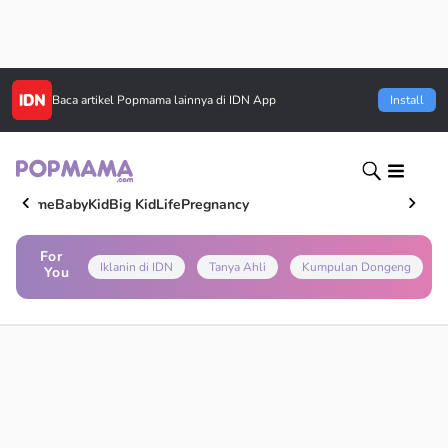
Baca artikel
Popmama
lainnya di IDN App
Install
Home
Baby
Kid
Big Kid
Life
Pregnancy
For
Iklanin di IDN
Tanya Ahli
Kumpulan Dongeng
You