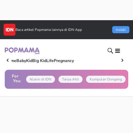
Baca artikel
Popmama
lainnya di IDN App
Install
Home
Baby
Kid
Big Kid
Life
Pregnancy
For
Iklanin di IDN
Tanya Ahli
Kumpulan Dongeng
You