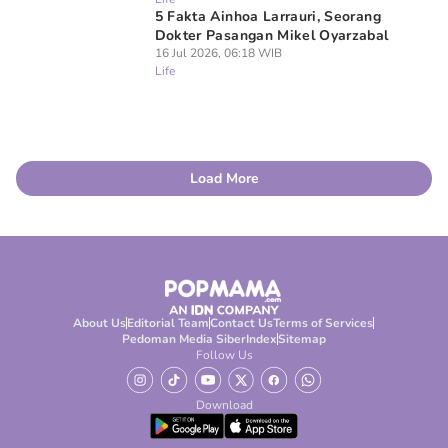
5 Fakta Ainhoa Larrauri, Seorang
Dokter Pasangan Mikel Oyarzabal
16 Jul 2026, 06:18 WIB
Life
Load More
About Us
Editorial Team
Contact Us
Terms of Services
Pedoman Media Siber
Index
Sitemap
Follow Us
Download