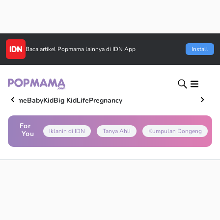
Baca artikel
Popmama
lainnya di IDN App
Install
Home
Baby
Kid
Big Kid
Life
Pregnancy
For
Iklanin di IDN
Tanya Ahli
Kumpulan Dongeng
You