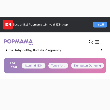
Baca artikel
Popmama
lainnya di IDN App
Install
Home
Baby
Kid
Big Kid
Life
Pregnancy
For
Iklanin di IDN
Tanya Ahli
Kumpulan Dongeng
You