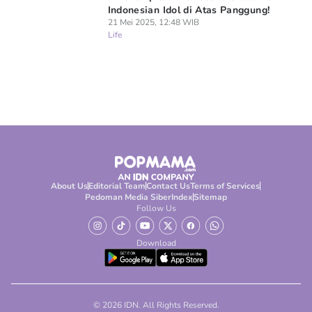
Indonesian Idol di Atas Panggung!
21 Mei 2025, 12:48 WIB
Life
About Us
Editorial Team
Contact Us
Terms of Services
Pedoman Media Siber
Index
Sitemap
Follow Us
Download
© 2026 IDN. All Rights Reserved.