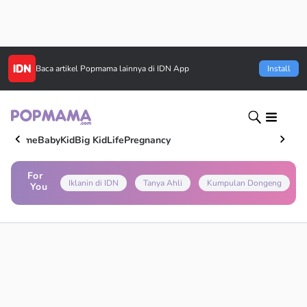
Baca artikel
Popmama
lainnya di IDN App
Install
Home
Baby
Kid
Big Kid
Life
Pregnancy
For
Iklanin di IDN
Tanya Ahli
Kumpulan Dongeng
You