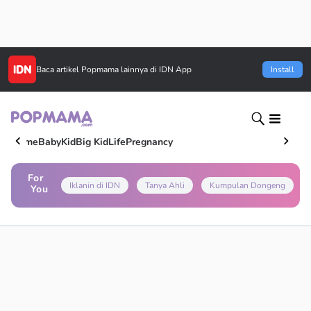
Baca artikel
Popmama
lainnya di IDN App
Install
Home
Baby
Kid
Big Kid
Life
Pregnancy
For
Iklanin di IDN
Tanya Ahli
Kumpulan Dongeng
You