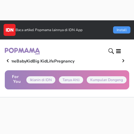
Baca artikel
Popmama
lainnya di IDN App
Install
Home
Baby
Kid
Big Kid
Life
Pregnancy
For
Iklanin di IDN
Tanya Ahli
Kumpulan Dongeng
You