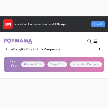
Baca artikel
Popmama
lainnya di IDN App
Install
Home
Baby
Kid
Big Kid
Life
Pregnancy
For
Iklanin di IDN
Tanya Ahli
Kumpulan Dongeng
You