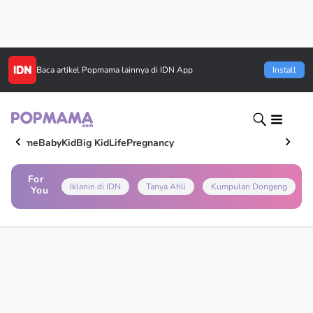
Baca artikel
Popmama
lainnya di IDN App
Install
Home
Baby
Kid
Big Kid
Life
Pregnancy
For
Iklanin di IDN
Tanya Ahli
Kumpulan Dongeng
You