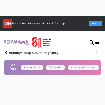
Baca artikel
Popmama
lainnya di IDN App
Install
Home
Baby
Kid
Big Kid
Life
Pregnancy
For
Iklanin di IDN
Tanya Ahli
Kumpulan Dongeng
You