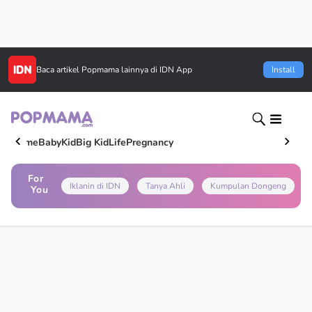
Baca artikel
Popmama
lainnya di IDN App
Install
Home
Baby
Kid
Big Kid
Life
Pregnancy
For
Iklanin di IDN
Tanya Ahli
Kumpulan Dongeng
You