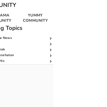
UNITY
MAMA
YUMMY
UNITY
COMMUNITY
ng Topics
a News
nak
esehatan
tis