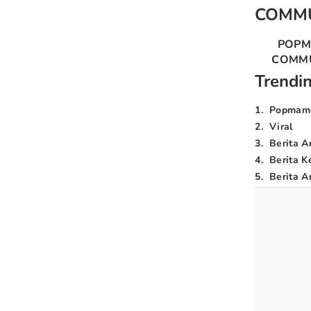
COMM
POP
COMM
Trendi
1
.
Popmam
2
.
Viral
3
.
Berita A
4
.
Berita K
5
.
Berita Ar