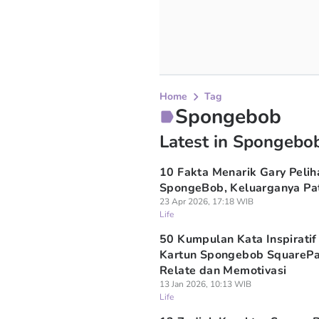
Home
Tag
Spongebob
Latest in Spongebo
10 Fakta Menarik Gary Pelih
SpongeBob, Keluarganya Pat
23 Apr 2026, 17:18 WIB
Life
50 Kumpulan Kata Inspiratif 
Kartun Spongebob SquarePa
Relate dan Memotivasi
13 Jan 2026, 10:13 WIB
Life