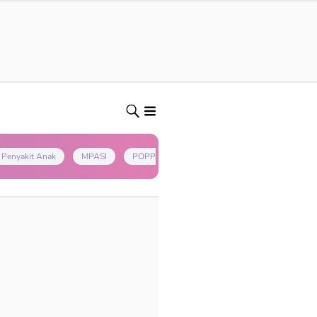
Penyakit Anak
MPASI
POPPAPA