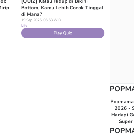
Bob
[QUIZ] Kalau Hidup di Bikini
irip
Bottom, Kamu Lebih Cocok Tinggal
di Mana?
19 Sep 2025, 06:58 WIB
Life
Play Quiz
POPM
Popmama 
2026 - S
Hadapi G
Super 
POPM