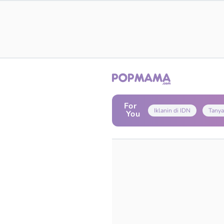
For
Iklanin di IDN
Tanya
You