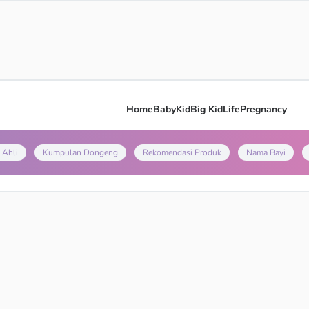
Home
Baby
Kid
Big Kid
Life
Pregnancy
 Ahli
Kumpulan Dongeng
Rekomendasi Produk
Nama Bayi