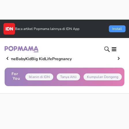
Baca artikel
Popmama
lainnya di IDN App
Install
Home
Baby
Kid
Big Kid
Life
Pregnancy
For
Iklanin di IDN
Tanya Ahli
Kumpulan Dongeng
You