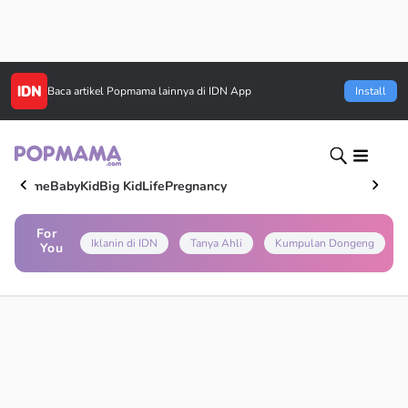
Baca artikel
Popmama
lainnya di IDN App
Install
Home
Baby
Kid
Big Kid
Life
Pregnancy
For
Iklanin di IDN
Tanya Ahli
Kumpulan Dongeng
You