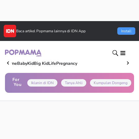
Baca artikel
Popmama
lainnya di IDN App
Install
Home
Baby
Kid
Big Kid
Life
Pregnancy
For
Iklanin di IDN
Tanya Ahli
Kumpulan Dongeng
You