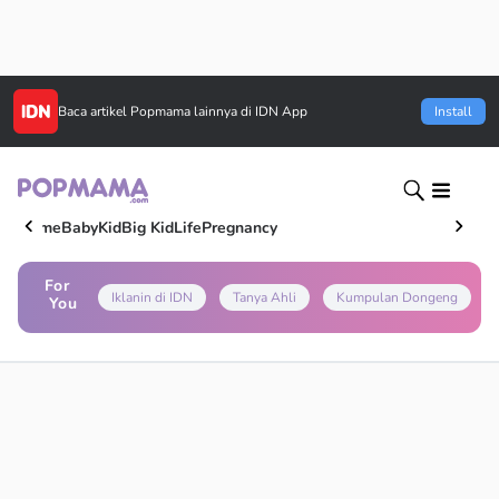
Baca artikel
Popmama
lainnya di IDN App
Install
Home
Baby
Kid
Big Kid
Life
Pregnancy
For
Iklanin di IDN
Tanya Ahli
Kumpulan Dongeng
You