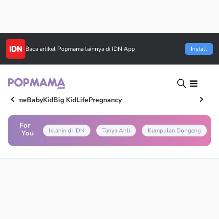
Baca artikel
Popmama
lainnya di IDN App
Install
Home
Baby
Kid
Big Kid
Life
Pregnancy
For
Iklanin di IDN
Tanya Ahli
Kumpulan Dongeng
You