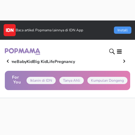
Baca artikel
Popmama
lainnya di IDN App
Install
Home
Baby
Kid
Big Kid
Life
Pregnancy
For
Iklanin di IDN
Tanya Ahli
Kumpulan Dongeng
You