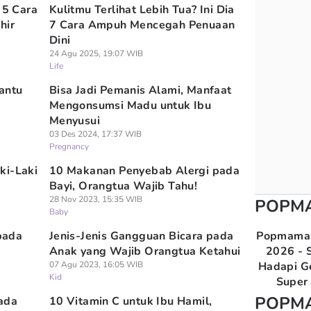
 5 Cara
Kulitmu Terlihat Lebih Tua? Ini Dia
hir
7 Cara Ampuh Mencegah Penuaan
Dini
24 Agu 2025, 19:07 WIB
Life
antu
Bisa Jadi Pemanis Alami, Manfaat
Mengonsumsi Madu untuk Ibu
Menyusui
03 Des 2024, 17:37 WIB
Pregnancy
ki-Laki
10 Makanan Penyebab Alergi pada
Bayi, Orangtua Wajib Tahu!
28 Nov 2023, 15:35 WIB
POPM
Baby
pada
Jenis-Jenis Gangguan Bicara pada
Popmama 
Anak yang Wajib Orangtua Ketahui
2026 - S
07 Agu 2023, 16:05 WIB
Hadapi G
Kid
Super 
POPM
ada
10 Vitamin C untuk Ibu Hamil,