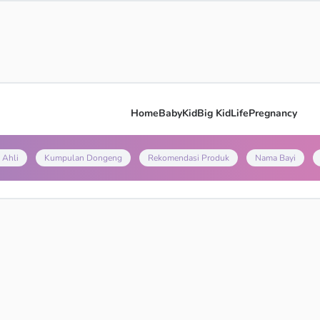
Home
Baby
Kid
Big Kid
Life
Pregnancy
 Ahli
Kumpulan Dongeng
Rekomendasi Produk
Nama Bayi