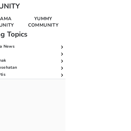
UNITY
MAMA
YUMMY
UNITY
COMMUNITY
ng Topics
a News
nak
esehatan
tis