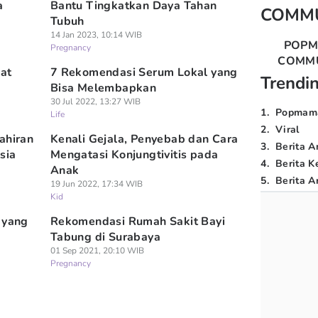
a
Bantu Tingkatkan Daya Tahan
COMM
Tubuh
14 Jan 2023, 10:14 WIB
POP
Pregnancy
COMM
aat
7 Rekomendasi Serum Lokal yang
Trendi
Bisa Melembapkan
30 Jul 2022, 13:27 WIB
1
.
Popmam
Life
2
.
Viral
ahiran
Kenali Gejala, Penyebab dan Cara
3
.
Berita A
sia
Mengatasi Konjungtivitis pada
4
.
Berita K
Anak
5
.
Berita Ar
19 Jun 2022, 17:34 WIB
Kid
 yang
Rekomendasi Rumah Sakit Bayi
Tabung di Surabaya
01 Sep 2021, 20:10 WIB
Pregnancy