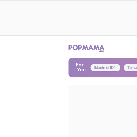
For
Iklanin di IDN
Tanya
You