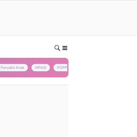
Penyakit Anak
MPASI
POPPAPA