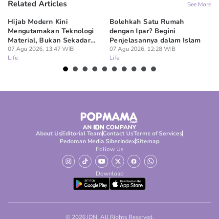
Related Articles
See More
Hijab Modern Kini
Bolehkah Satu Rumah
3
Mengutamakan Teknologi
dengan Ipar? Begini
17
Material, Bukan Sekadar
Penjelasannya dalam Islam
07
Lif
Model
07 Agu 2026, 13:47 WIB
07 Agu 2026, 12:28 WIB
Life
Life
About Us
Editorial Team
Contact Us
Terms of Services
Pedoman Media Siber
Index
Sitemap
Follow Us
Download
© 2026 IDN. All Rights Reserved.