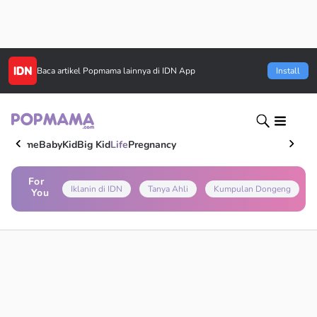
Baca artikel
Popmama
lainnya di IDN App
Install
Home
Baby
Kid
Big Kid
Life
Pregnancy
For
Iklanin di IDN
Tanya Ahli
Kumpulan Dongeng
You