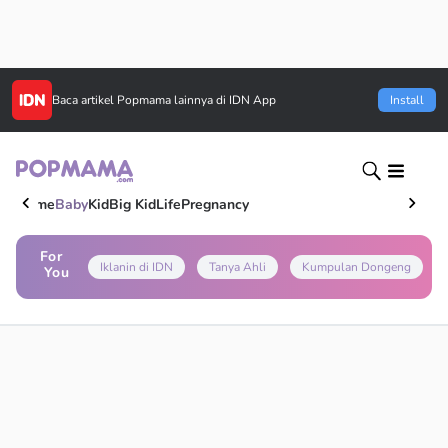
Baca artikel
Popmama
lainnya di IDN App
Install
Home
Baby
Kid
Big Kid
Life
Pregnancy
For
Iklanin di IDN
Tanya Ahli
Kumpulan Dongeng
You