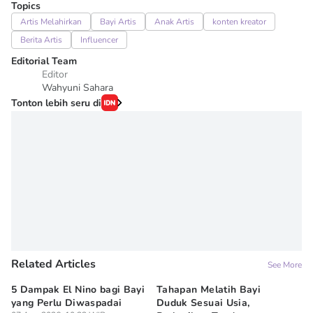
Topics
Artis Melahirkan
Bayi Artis
Anak Artis
konten kreator
Berita Artis
Influencer
Editorial Team
Editor
Wahyuni Sahara
Tonton lebih seru di
Related Articles
See More
5 Dampak El Nino bagi Bayi
Tahapan Melatih Bayi
Um
yang Perlu Diwaspadai
Duduk Sesuai Usia,
Ma