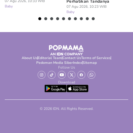
07 Agu 2026, 10:33 WIB
Perhatikan Tandanya
K
Baby
07 Agu 2026, 10:23 WIB
07
Baby
Ba
About Us
Editorial Team
Contact Us
Terms of Services
Pedoman Media Siber
Index
Sitemap
Follow Us
Download
© 2026 IDN. All Rights Reserved.