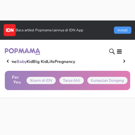
Baca artikel
Popmama
lainnya di IDN App
Install
Home
Baby
Kid
Big Kid
Life
Pregnancy
For
Iklanin di IDN
Tanya Ahli
Kumpulan Dongeng
You