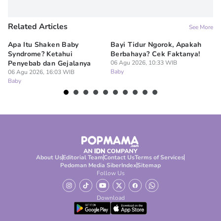
Related Articles
See More
Apa Itu Shaken Baby
Bayi Tidur Ngorok, Apakah
Ap
Syndrome? Ketahui
Berbahaya? Cek Faktanya!
Ba
Penyebab dan Gejalanya
06 Agu 2026, 10:33 WIB
06
Baby
Ba
06 Agu 2026, 16:03 WIB
Baby
About Us
Editorial Team
Contact Us
Terms of Services
Pedoman Media Siber
Index
Sitemap
Follow Us
Download