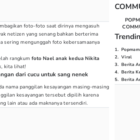
COMM
POP
mbagikan foto-foto saat dirinya mengasuh
COMM
ak netizen yang senang bahkan berterima
Trendi
ena sering mengunggah foto kebersamaanya
1
.
Popmam
2
.
Viral
elah rangkum
foto Nael anak kedua Nikita
3
.
Berita A
k, kita lihat!
4
.
Berita K
angan dari cucu untuk sang nenek
5
.
Berita Ar
 ada nama panggilan kesayangan masing-masing
gilan kesayangan tersebut dipilih karena
ang lain atau ada maknanya tersendiri.