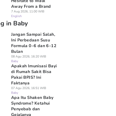
Hesitate to Walk
Away From a Brand
7 Aug 2026, 11:00 WIB
English
ng in Baby
Jangan Sampai Salah,
Ini Perbedaan Susu
Formula 0–6 dan 6–12
Bulan
08 Agu 2026, 16:20 WIB
Baby
Apakah Imunisasi Bayi
di Rumah Sakit Bisa
Pakai BPJS? Ini
Faktanya
07 Agu 2026, 16:51 WIB
Baby
Apa Itu Shaken Baby
Syndrome? Ketahui
Penyebab dan
Gejalanya