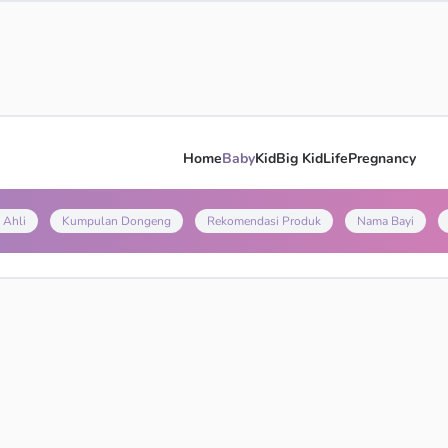
Home
Baby
Kid
Big Kid
Life
Pregnancy
 Ahli
Kumpulan Dongeng
Rekomendasi Produk
Nama Bayi