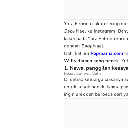
Yora Febrina cukup sering me
Baby
Nael ke Instagram. Bany
kasih pada Yora Febrina kar
dengan
Baby
Nael.
Nah, kali ini
Popmama.com
t
Willy diasuh sang nenek
. Yu
1. Newa, panggilan kesay
Instagram.com/yorafebrina
Di setiap keluarga biasanya
untuk sosok nenek. Nama pang
ingin unik dan berbeda dari y