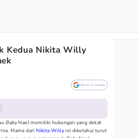
k Kedua Nikita Willy
nek
Add Us on Google
au
Baby
Nael memiliki hubungan yang dekat
rina. Mama dari
Nikita Willy
ini diketahui turut