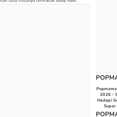
suh cucu-cucunya termasuk
Baby
Nael.
POPM
Popmama 
2026 - S
Hadapi G
Super 
POPM