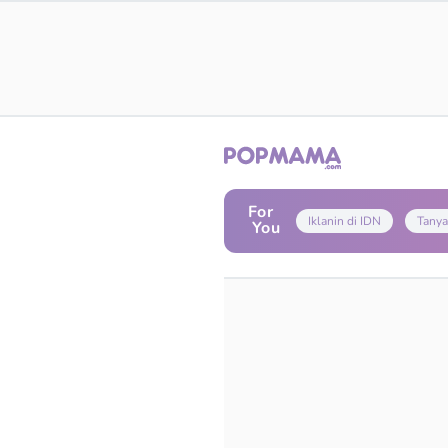
For
Iklanin di IDN
Tanya
You