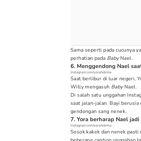
Sama seperti pada cucunya ya
perhatian pada
Baby
Nael.
6. Menggendong Nael saat
Instagram.com/yorafebrina
Saat berlibur di luar negeri,
Willy mengasuh
Baby
Nael.
Di salah satu unggahan Inst
saat jalan-jalan. Bayi berus
gendongan sang nenek.
7. Yora berharap Nael jad
Instagram.com/yorafebrina
Sosok kakek dan nenek pasti 
beberapa
caption
unggahan Ins