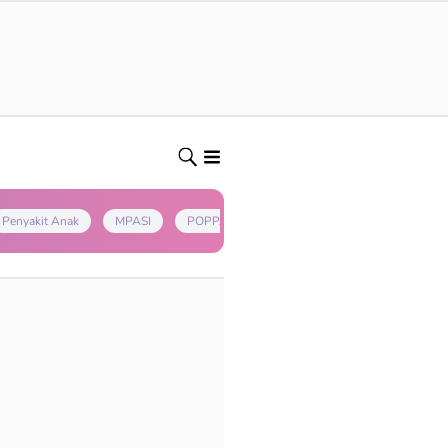
Penyakit Anak
MPASI
POPPAPA