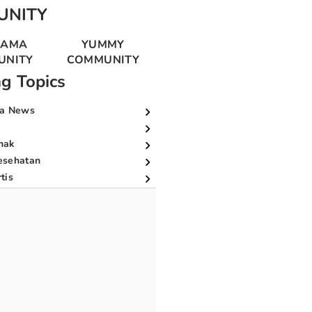
UNITY
MAMA
YUMMY
UNITY
COMMUNITY
ng Topics
a News
nak
esehatan
tis