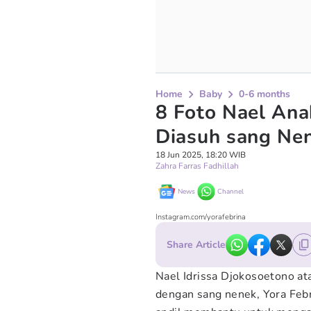
Home
Baby
0-6 months
8 Foto Nael Ana
Diasuh sang Ne
18 Jun 2025, 18:20 WIB
Zahra Farras Fadhillah
News
Channel
Instagram.com/yorafebrina
Share Article
Nael Idrissa Djokosoetono at
dengan sang nenek, Yora Feb