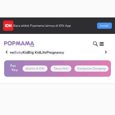
Baca artikel
Popmama
lainnya di IDN App
Install
Home
Baby
Kid
Big Kid
Life
Pregnancy
For
Iklanin di IDN
Tanya Ahli
Kumpulan Dongeng
You